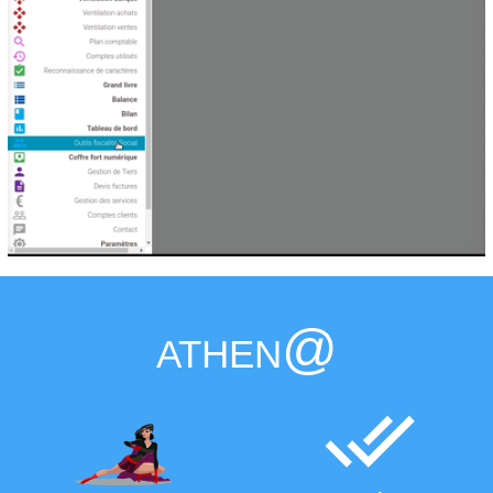
athen@