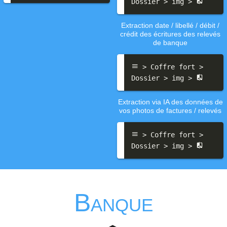
Dossier > img > 
Extraction date / libellé / débit /
crédit des écritures des relevés
de banque
 > Coffre fort > 
Dossier > img > 
Extraction via IA des données de
vos photos de factures / relevés
 > Coffre fort > 
Dossier > img > 
Banque