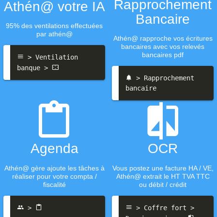
Rapprochement
Athén@ votre IA
Bancaire
95% des ventilations effectuées
par athén@
Athén@ rapproche vos écritures
bancaires avec vos relevés
bancaires pdf
 > Ventilation 
banque > 
 > Rapprochement 
bancaire 
Agenda
OCR
Athén@ gère ajoute les tâches à
Vous postez une facture HA / VE,
réaliser pour votre compta /
Athén@ extrait le HT TVA TTC
fiscalité
ou débit / crédit
 > 
 > Coffre fort > 